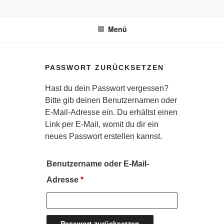
Zum
BUDDHA'S FINEST
Ayurvedischer Bio-Kräutertee
Inhalt
Menü
springen
PASSWORT ZURÜCKSETZEN
Hast du dein Passwort vergessen?
Bitte gib deinen Benutzernamen oder
E-Mail-Adresse ein. Du erhältst einen
Link per E-Mail, womit du dir ein
neues Passwort erstellen kannst.
Benutzername oder E-Mail-
Erforderlich
Adresse
*
Passwort zurücksetzen