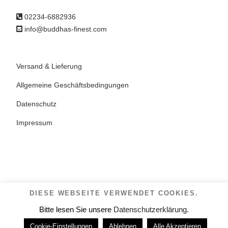
02234-6882936
info@buddhas-finest.com
Versand & Lieferung
Allgemeine Geschäftsbedingungen
Datenschutz
Impressum
DIESE WEBSEITE VERWENDET COOKIES.
copyright ©2023 -
buddhas-finest.com
| design by
code
Bitte lesen Sie unsere
Datenschutzerklärung
.
incomplete
Cookie-Einstellungen
Ablehnen
Alle Akzeptieren