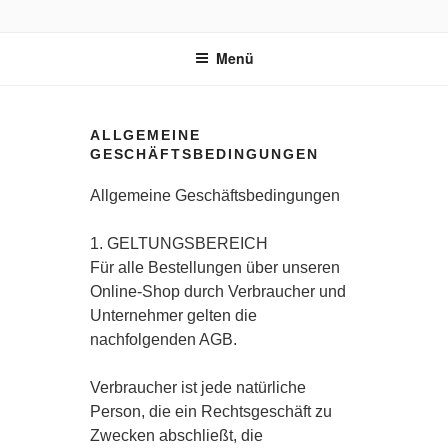
Zum
BUDDHA'S FINEST
Ayurvedischer Bio-Kräutertee
Inhalt
Menü
springen
ALLGEMEINE
GESCHÄFTSBEDINGUNGEN
Allgemeine Geschäftsbedingungen
1. GELTUNGSBEREICH
Für alle Bestellungen über unseren
Online-Shop durch Verbraucher und
Unternehmer gelten die
nachfolgenden AGB.
Verbraucher ist jede natürliche
Person, die ein Rechtsgeschäft zu
Zwecken abschließt, die