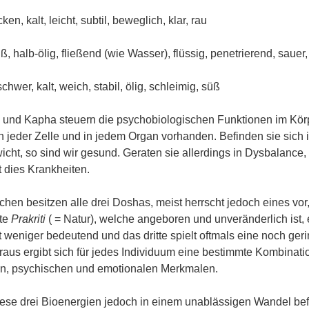
cken, kalt, leicht, subtil, beweglich, klar, rau
ß, halb-ölig, fließend (wie Wasser), flüssig, penetrierend, sauer,
schwer, kalt, weich, stabil, ölig, schleimig, süß
ta und Kapha steuern die psychobiologischen Funktionen im Körp
in jeder Zelle und in jedem Organ vorhanden. Befinden sie sich 
cht, so sind wir gesund. Geraten sie allerdings in Dysbalance,
t dies Krankheiten.
hen besitzen alle drei Doshas, meist herrscht jedoch eines vor,
te
Prakriti
( = Natur), welche angeboren und unveränderlich ist, 
t weniger bedeutend und das dritte spielt oftmals eine noch ger
eraus ergibt sich für jedes Individuum eine bestimmte Kombinati
n, psychischen und emotionalen Merkmalen.
iese drei Bioenergien jedoch in einem unablässigen Wandel bef