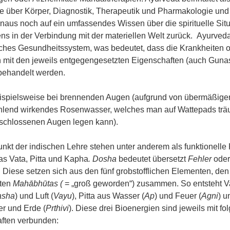
e über Körper, Diagnostik, Therapeutik und Pharmakologie und 
inaus noch auf ein umfassendes Wissen über die spirituelle Sit
s in der Verbindung mit der materiellen Welt zurück. Ayurveda 
sches Gesundheitssystem, was bedeutet, dass die Krankheiten 
 mit den jeweils entgegengesetzten Eigenschaften (auch Guna
behandelt werden.
beispielsweise bei brennenden Augen (aufgrund von übermäßige
ühlend wirkendes Rosenwasser, welches man auf Wattepads trä
eschlossenen Augen legen kann).
unkt der indischen Lehre stehen unter anderem als funktionelle 
as Vata, Pitta und Kapha
. Dosha
bedeutet übersetzt
Fehler
ode
.
Diese setzen sich aus den fünf grobstofflichen Elementen, den
ten
Mahābhūtas (
= „groß geworden“) zusammen. So entsteht V
asha
) und Luft (
Vayu
), Pitta aus Wasser (
Ap
) und Feuer (
Agni
) 
r und Erde (
Prthivi
). Diese drei Bioenergien sind jeweils mit f
ften verbunden: