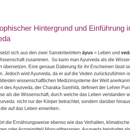
ophischer Hintergrund und Einführung i
eda
setzt sich aus den zwei Sanskritwörtern
āyus
= Leben und
ved
Wissenschaft zusammen. So kann man Ayurveda als
die Wissen
en
übersetzen. Eine genaue Datierung für ihr Erscheinen lässt si
. Jedoch wird Ayurveda, da er auf die Veden zurückzuführen ist
 ältesten wissenschaftlichen Medizinsysteme der Welt anerkannt.
en des Ayurveda, der Charaka-Saṃhitā, definiert der Lehrer Pu
ese als die Wissenschaft, durch welche das Leben verstanden w
urveda nicht nur der Körper betrachtet, sondern darüber hinaus
 die auf das Leben einwirken.
rt die Ernährungsweise ebenso wie das Verhalten, klimatische
en oder Arzneimittel/ Manualtherapien. Ayurveda beinhaltet al