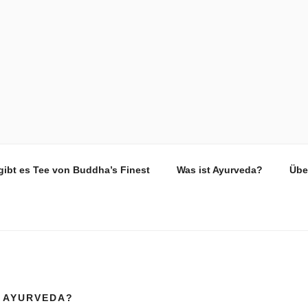
 FINEST
ee
 gibt es Tee von Buddha’s Finest
Was ist Ayurveda?
Übe
T AYURVEDA?