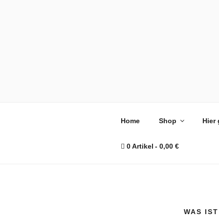
Zum
BUDDHA'S
Ayurvedischer Bio-Kräutert
Inhalt
springen
Home
Shop
Hier
0 Artikel
0,00 €
WAS IS