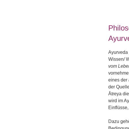
Philos
Ayurv
Ayurveda 
Wissen/ 
vom Leb
vornehmen
eines der
der Quell
Ātreya di
wird im Ay
Einflüsse,
Dazu gehö
Bedingung