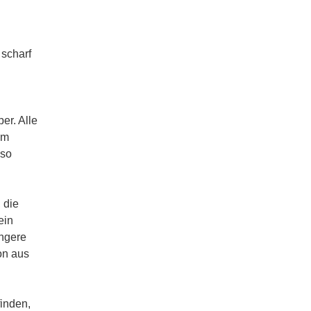
 scharf
er. Alle
im
 so
 die
ein
ingere
on aus
inden,