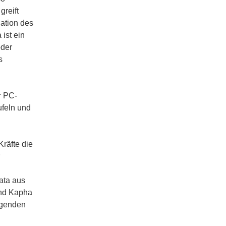
greift
uation des
ist ein
oder
s
r PC-
ufeln und
Kräfte die
r
ata aus
und Kapha
olgenden