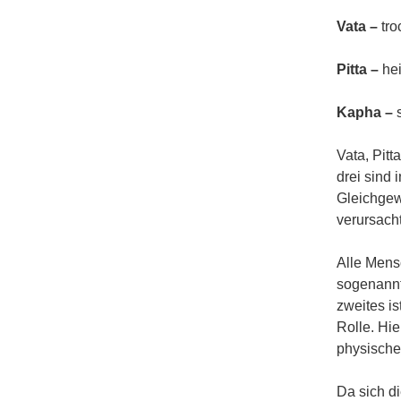
Vata –
tro
Pitta –
hei
Kapha –
Vata, Pit
drei sind 
Gleichgewi
verursach
Alle Mensc
sogenann
zweites is
Rolle. Hi
physische
Da sich d