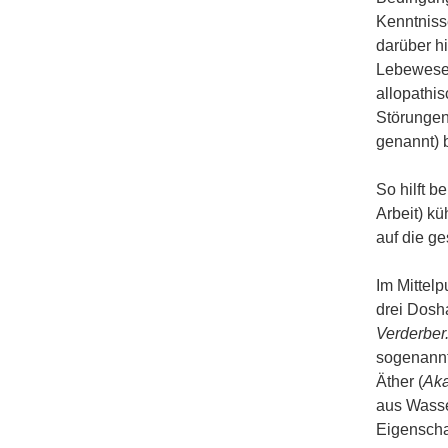
Kenntniss
darüber h
Lebewesen
allopathi
Störungen
genannt) 
So hilft 
Arbeit) k
auf die g
Im Mittelp
drei Dosh
Verderber
sogenann
Äther (
Ak
aus Wasse
Eigenscha