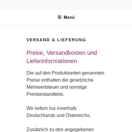
Zum
BUDDHA'S FINEST
Ayurvedischer Bio-Kräutertee
Inhalt
Menü
springen
VERSAND & LIEFERUNG
Preise, Versandkosten und
Lieferinformationen
Die auf den Produktseiten genannten
Preise enthalten die gesetzliche
Mehrwertsteuer und sonstige
Preisbestandteile.
Wir liefern nur innerhalb
Deutschlands und Österreichs.
Zusätzlich zu den angegebenen