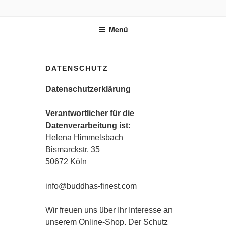
Zum
BUDDHA'S FINEST
Ayurvedischer Bio-Kräutertee
Inhalt
Menü
springen
DATENSCHUTZ
Datenschutzerklärung
Verantwortlicher für die
Datenverarbeitung ist:
Helena Himmelsbach
Bismarckstr. 35
50672 Köln
info@buddhas-finest.com
Wir freuen uns über Ihr Interesse an
unserem Online-Shop. Der Schutz