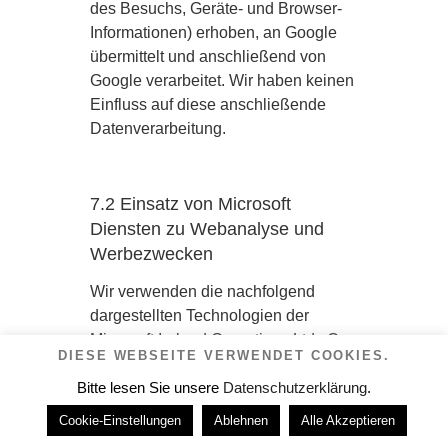
des Besuchs, Geräte- und Browser-
Informationen) erhoben, an Google
übermittelt und anschließend von
Google verarbeitet. Wir haben keinen
Einfluss auf diese anschließende
Datenverarbeitung.
7.2 Einsatz von Microsoft
Diensten zu Webanalyse und
Werbezwecken
Wir verwenden die nachfolgend
dargestellten Technologien der
Microsoft Ireland Operations Ltd., One
DIESE WEBSEITE VERWENDET COOKIES.
Microsoft Place, South County
Bitte lesen Sie unsere
Business Park, Leopardstown, Dublin
Datenschutzerklärung
.
18, D18 P521, Irland („Microsoft“). Die
Cookie-Einstellungen
Ablehnen
Alle Akzeptieren
Datenverarbeitung erfolgt auf