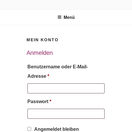
Zum
BUDDHA'S FINEST
Ayurvedischer Bio-Kräutertee
Inhalt
Menü
springen
MEIN KONTO
Anmelden
Benutzername oder E-Mail-
Erforderlich
Adresse
*
Erforderlich
Passwort
*
Angemeldet bleiben