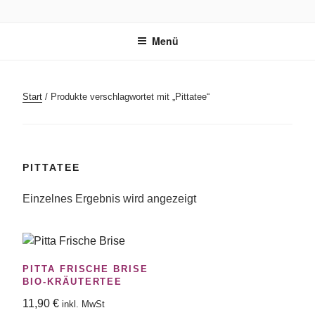
Zum
BUDDHA'S FINEST
Ayurvedischer Bio-Kräutertee
Inhalt
Menü
springen
Start
/ Produkte verschlagwortet mit „Pittatee“
PITTATEE
Einzelnes Ergebnis wird angezeigt
PITTA FRISCHE BRISE
BIO-KRÄUTERTEE
11,90
€
inkl. MwSt