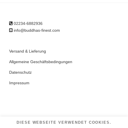
02234-6882936
info@buddhas-finest.com
Versand & Lieferung
Allgemeine Geschäftsbedingungen
Datenschutz
Impressum
DIESE WEBSEITE VERWENDET COOKIES.
copyright ©2023 -
buddhas-finest.com
| design by
code