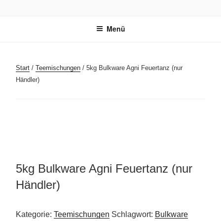
Zum
BUDDHA'S FINEST
Ayurvedischer Bio-Kräutertee
Inhalt
Menü
springen
Start
/
Teemischungen
/ 5kg Bulkware Agni Feuertanz (nur
Händler)
5kg Bulkware Agni Feuertanz (nur
Händler)
Kategorie:
Teemischungen
Schlagwort:
Bulkware