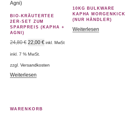
10KG BULKWARE
KAPHA MORGENKICK
BIO-KRÄUTERTEE
(NUR HÄNDLER)
2ER-SET ZUM
SPARPREIS (KAPHA +
Weiterlesen
AGNI)
Ursprünglicher
Aktueller
24,80
€
22,00
€
inkl. MwSt
Preis
Preis
inkl. 7 % MwSt.
war:
ist:
24,80 €
22,00 €.
zzgl.
Versandkosten
Weiterlesen
WARENKORB